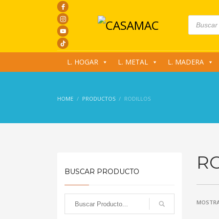
Products
search
L. HOGAR
L. METAL
L. MADERA
HOME
PRODUCTOS
RODILLOS
R
BUSCAR PRODUCTO
MOSTRA