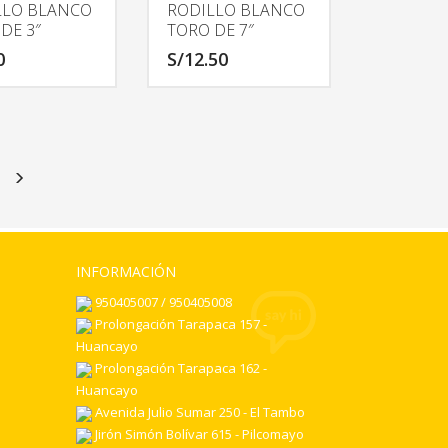
LLO BLANCO
RODILLO BLANCO
DE 3″
TORO DE 7″
0
S/
12.50
INFORMACIÓN
950405007 / 950405008
Prolongación Tarapaca 157 -
Huancayo
Prolongación Tarapaca 162 -
Huancayo
Avenida Julio Sumar 250 - El Tambo
Jirón Simón Bolívar 615 - Pilcomayo