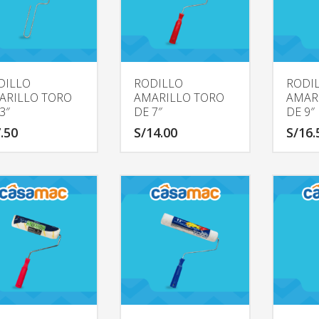
DILLO
RODILLO
RODI
ARILLO TORO
AMARILLO TORO
AMAR
3″
DE 7″
DE 9″
.50
S/
14.00
S/
16.