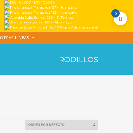
950405007 / 950405008
Prolongación Tarapaca 157 - Huancayo
Prolongación Tarapaca 162 - Huancayo
0
Avenida Julio Sumar 250 - El Tambo
Jirón Simón Bolívar 615 – Pilcomayo
Parque Zoila Amoretti 507 (Oficina Administrativa)
OTRAS LÍNEAS
RODILLOS