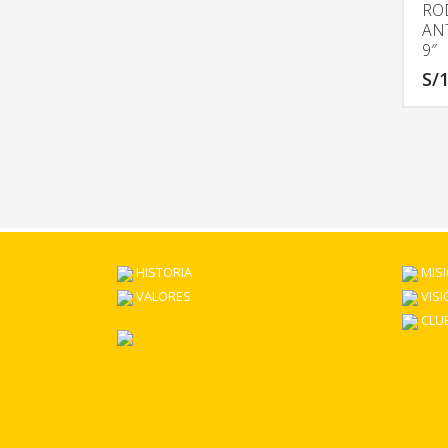
RO
AN
9″
S/
1
HISTORIA
MIS
VALORES
VISI
CLUB