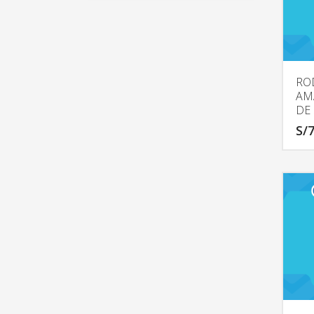
RO
AM
DE 
S/
7