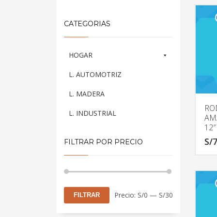
CATEGORIAS
HOGAR
L. AUTOMOTRIZ
L. MADERA
RO
L. INDUSTRIAL
AM
12″
S/
7
FILTRAR POR PRECIO
Precio
Precio
Precio:
S/0
—
S/30
FILTRAR
mínimo
máximo