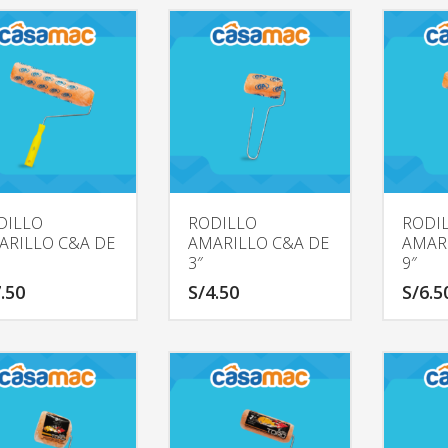
DILLO
RODILLO
RODI
ARILLO C&A DE
AMARILLO C&A DE
AMAR
3″
9″
.50
S/
4.50
S/
6.5