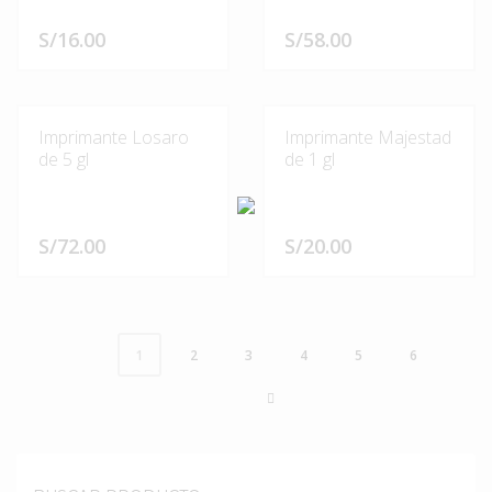
S/
16.00
S/
58.00
Imprimante Losaro
Imprimante Majestad
de 5 gl
de 1 gl
S/
72.00
S/
20.00
2
3
4
5
6
1