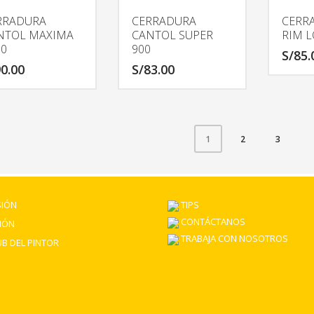
RRADURA
CERRADURA
CERR
NTOL MAXIMA
CANTOL SUPER
RIM L
00
900
S/
85.
0.00
S/
83.00
2
3
1
SIÓN
TIPS
CONTÁCTANOS
IÓN
TRABAJA CON NOSOTROS
B DEL PINTOR