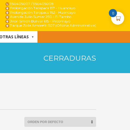
950405007 / 950405008
Prolongación Tarapaca 157 - Huancayo
Prolongación Tarapaca 162 - Huancayo
0
Avenida Julio Sumar 250 - El Tambo
Jirón Simón Bolívar 615 – Pilcomayo
Parque Zoila Amoretti 507 (Oficina Administrativa)
OTRAS LÍNEAS
CERRADURAS