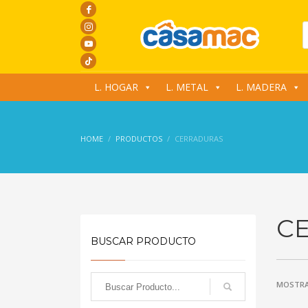
P
s
L. HOGAR
L. METAL
L. MADERA
HOME
PRODUCTOS
CERRADURAS
C
BUSCAR PRODUCTO
MOSTRA