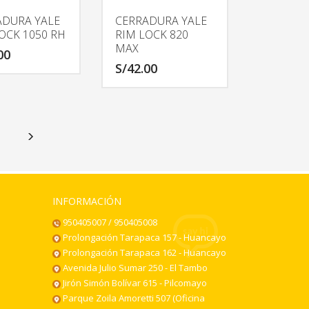
ADURA YALE
CERRADURA YALE
OCK 1050 RH
RIM LOCK 820
MAX
00
S/
42.00
INFORMACIÓN
950405007 / 950405008
Prolongación Tarapaca 157 - Huancayo
Prolongación Tarapaca 162 - Huancayo
Avenida Julio Sumar 250 - El Tambo
Jirón Simón Bolívar 615 - Pilcomayo
Parque Zoila Amoretti 507 (Oficina