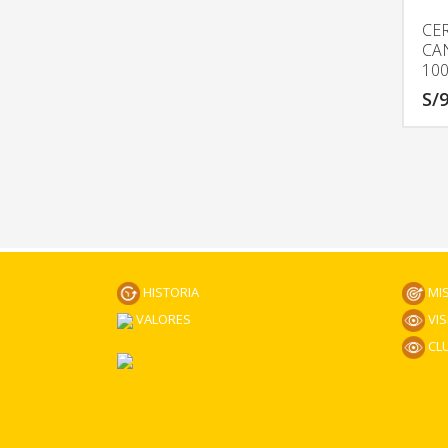
CE
CA
10
S/
9
HISTORIA
MI
VALORES
VIS
CLU