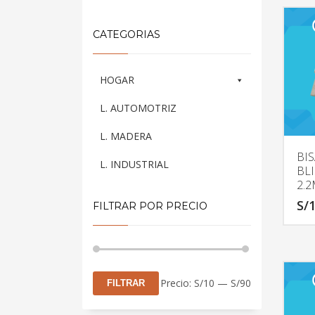
CATEGORIAS
HOGAR
L. AUTOMOTRIZ
L. MADERA
BI
L. INDUSTRIAL
BLI
2.
S/
1
FILTRAR POR PRECIO
Precio
Precio
Precio:
S/10
—
S/90
FILTRAR
mínimo
máximo