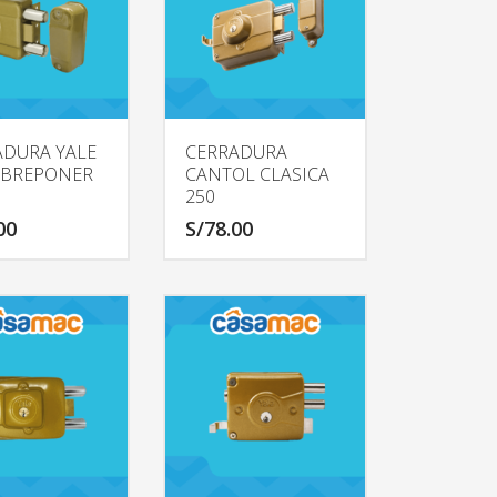
ADURA YALE
CERRADURA
OBREPONER
CANTOL CLASICA
250
00
S/
78.00