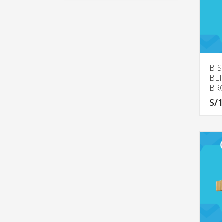
BI
BL
BR
S/
1