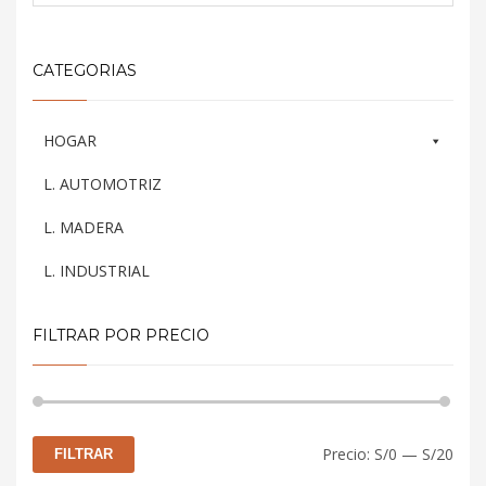
CATEGORIAS
HOGAR
L. AUTOMOTRIZ
L. MADERA
L. INDUSTRIAL
FILTRAR POR PRECIO
Prec
Prec
Precio:
S/0
—
S/20
FILTRAR
mín
máx