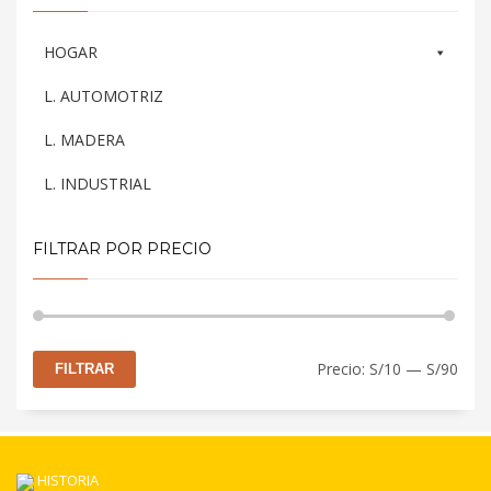
HOGAR
L. AUTOMOTRIZ
L. MADERA
L. INDUSTRIAL
FILTRAR POR PRECIO
Prec
Prec
Precio:
S/10
—
S/90
FILTRAR
mín
máx
HISTORIA