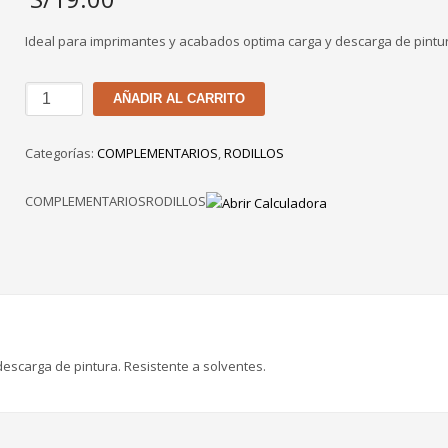
Ideal para imprimantes y acabados optima carga y descarga de pintu
RODILLO
AÑADIR AL CARRITO
AMARILLO
TORO
Categorías:
COMPLEMENTARIOS
,
RODILLOS
DE
12"
COMPLEMENTARIOSRODILLOS
cantidad
escarga de pintura. Resistente a solventes.