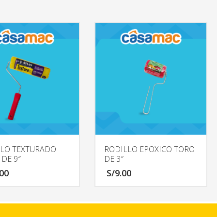
LLO TEXTURADO
RODILLO EPOXICO TORO
 DE 9″
DE 3″
.00
S/
9.00