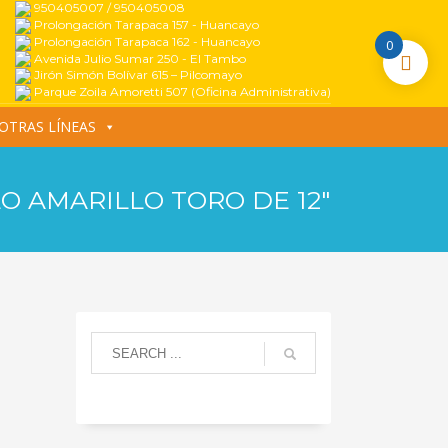
950405007 / 950405008
Prolongación Tarapaca 157 - Huancayo
Prolongación Tarapaca 162 - Huancayo
0
Avenida Julio Sumar 250 - El Tambo
Jirón Simón Bolívar 615 – Pilcomayo
Parque Zoila Amoretti 507 (Oficina Administrativa)
OTRAS LÍNEAS
O AMARILLO TORO DE 12″