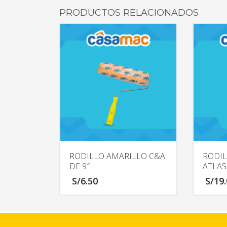
PRODUCTOS RELACIONADOS
RODILLO AMARILLO C&A
RODI
DE 9″
ATLAS
S/
6.50
S/
19