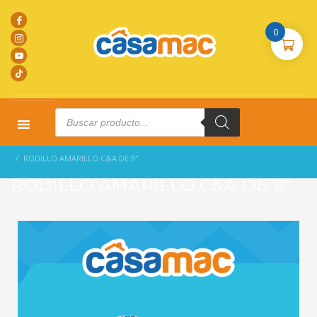
0
Products
search
HOME
PRODUCTOS
COMPLEMENTARIOS
RODILLO AMARILLO C&A DE 9″
RODILLO AMARILLO C&A DE 9″