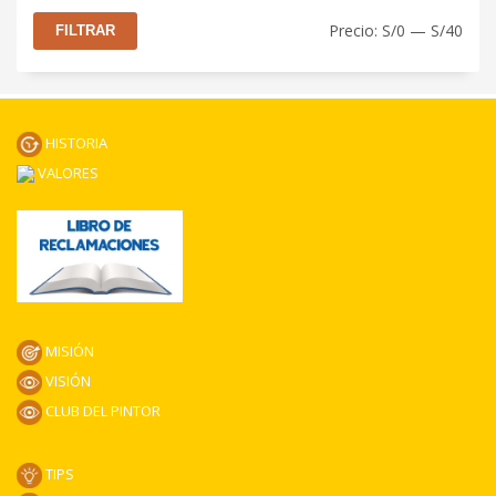
Prec
Prec
Precio:
S/0
—
S/40
FILTRAR
mín
máx
HISTORIA
VALORES
MISIÓN
VISIÓN
CLUB DEL PINTOR
TIPS