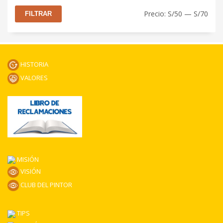
Prec
Prec
Precio:
S/50
—
S/70
FILTRAR
mín
máx
HISTORIA
VALORES
MISIÓN
VISIÓN
CLUB DEL PINTOR
TIPS