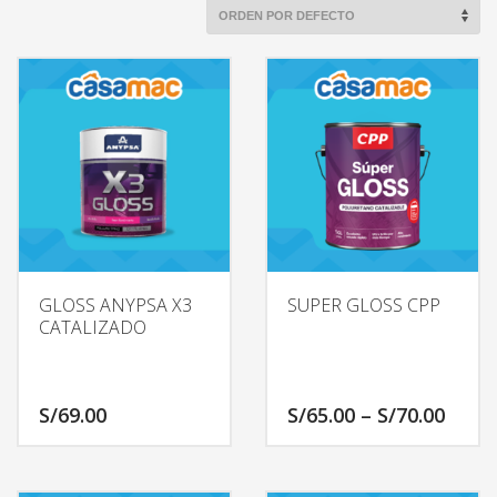
GLOSS ANYPSA X3
SUPER GLOSS CPP
CATALIZADO
Price
S/
69.00
S/
65.00
–
S/
70.00
range
S/65.
Este
Este
thro
producto
producto
S/70.