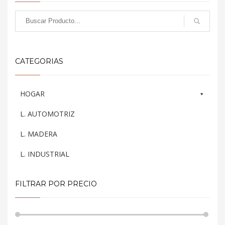
Las
Las
opciones
opciones
se
se
pueden
pueden
elegir
elegir
CATEGORIAS
en
en
la
la
página
página
HOGAR
de
de
producto
producto
L. AUTOMOTRIZ
L. MADERA
L. INDUSTRIAL
FILTRAR POR PRECIO