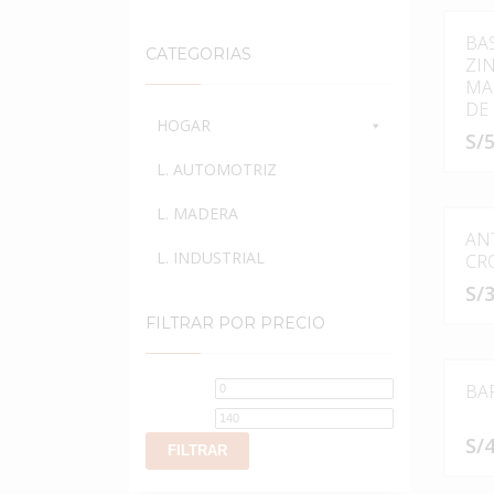
BA
CATEGORIAS
ZI
MA
DE 
HOGAR
S/
5
L. AUTOMOTRIZ
L. MADERA
AN
L. INDUSTRIAL
CR
S/
3
FILTRAR POR PRECIO
Este
produc
tiene
Precio
Precio
BA
múltipl
mínimo
máximo
variant
S/
4
FILTRAR
Las
opcion
Este