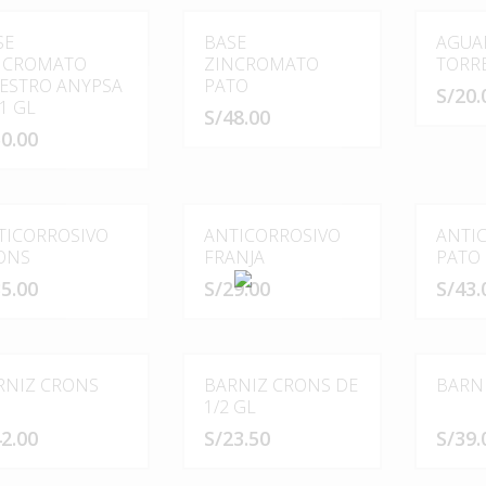
SE
BASE
AGUA
NCROMATO
ZINCROMATO
TORRE
ESTRO ANYPSA
PATO
S/
20.
1 GL
S/
48.00
0.00
TICORROSIVO
ANTICORROSIVO
ANTI
ONS
FRANJA
PATO
5.00
S/
29.00
S/
43.
Este
Este
to
producto
producto
tiene
tiene
RNIZ CRONS
BARNIZ CRONS DE
BARNI
es
múltiples
múltiples
1/2 GL
es.
variantes.
variantes.
2.00
S/
23.50
S/
39.
Las
Las
es
opciones
opciones
Este
Este