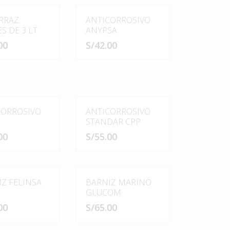
RRAZ
ANTICORROSIVO
S DE 3 LT
ANYPSA
00
S/
42.00
Este
producto
tiene
múltiples
CORROSIVO
variantes.
ANTICORROSIVO
STANDAR CPP
Las
opciones
00
S/
55.00
se
pueden
Este
elegir
producto
en
tiene
Z FELINSA
BARNIZ MARINO
la
múltiples
GLUCOM
página
variantes.
00
S/
65.00
de
Las
producto
opciones
Este