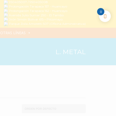
950405007 / 950405008
Prolongación Tarapaca 157 - Huancayo
Prolongación Tarapaca 162 - Huancayo
0
Avenida Julio Sumar 250 - El Tambo
Jirón Simón Bolívar 615 – Pilcomayo
Parque Zoila Amoretti 507 (Oficina Administrativa)
OTRAS LÍNEAS
L. METAL