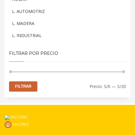
L. AUTOMOTRIZ
L. MADERA
L. INDUSTRIAL
FILTRAR POR PRECIO
Prec
Prec
Precio:
S/0
—
S/20
FILTRAR
mín
máx
HISTORIA
VALORES