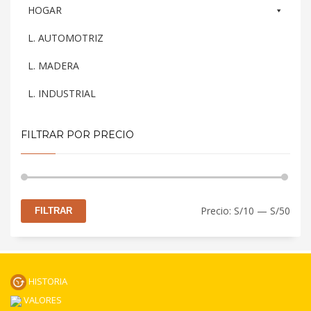
HOGAR
L. AUTOMOTRIZ
L. MADERA
L. INDUSTRIAL
FILTRAR POR PRECIO
Prec
Prec
Precio:
S/10
—
S/50
FILTRAR
mín
máx
HISTORIA
VALORES