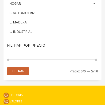
HOGAR
L. AUTOMOTRIZ
L. MADERA
L. INDUSTRIAL
FILTRAR POR PRECIO
Prec
Prec
Precio:
S/0
—
S/10
FILTRAR
mín
máx
HISTORIA
VALORES