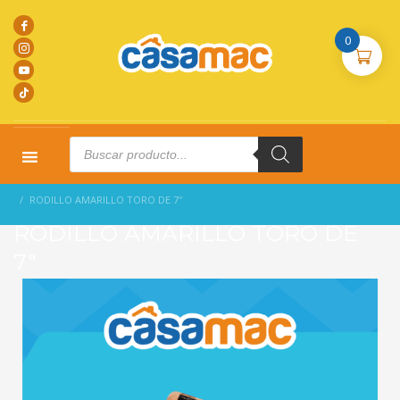
0
Products
search
HOME
PRODUCTOS
COMPLEMENTARIOS
RODILLO AMARILLO TORO DE 7″
RODILLO AMARILLO TORO DE
7″