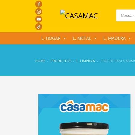
Products
search
L. HOGAR
L. METAL
L. MADERA
HOME
PRODUCTOS
L. LIMPIEZA
CERA EN PASTA AMAR