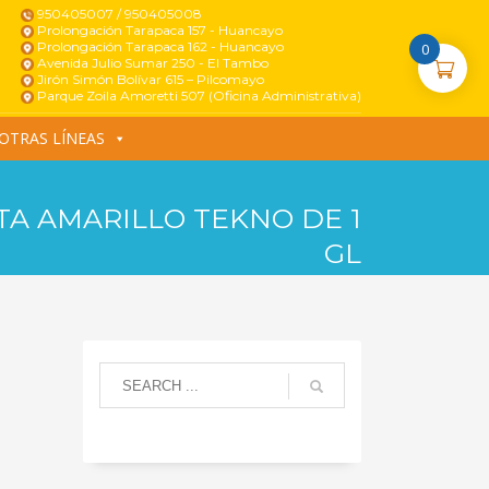
950405007 / 950405008
Prolongación Tarapaca 157 - Huancayo
Prolongación Tarapaca 162 - Huancayo
0
Avenida Julio Sumar 250 - El Tambo
Jirón Simón Bolívar 615 – Pilcomayo
Parque Zoila Amoretti 507 (Oficina Administrativa)
OTRAS LÍNEAS
TA AMARILLO TEKNO DE 1
GL