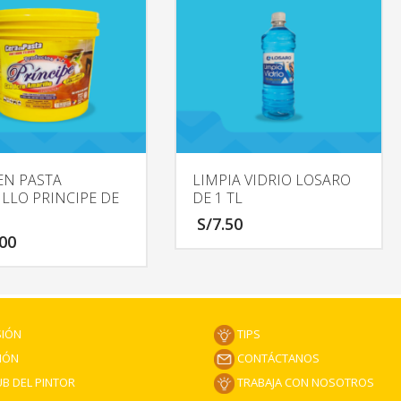
EN PASTA
LIMPIA VIDRIO LOSARO
LLO PRINCIPE DE
DE 1 TL
S/
7.50
.00
SIÓN
TIPS
CONTÁCTANOS
IÓN
TRABAJA CON NOSOTROS
B DEL PINTOR