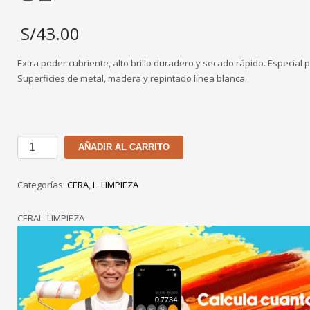
S/
43.00
Extra poder cubriente, alto brillo duradero y secado rápido. Especial 
Superficies de metal, madera y repintado línea blanca.
CERA
AÑADIR AL CARRITO
EN
PASTA
Categorías:
CERA
,
L. LIMPIEZA
AMARILLO
TEKNO
CERAL. LIMPIEZA
DE
1
GL
cantidad