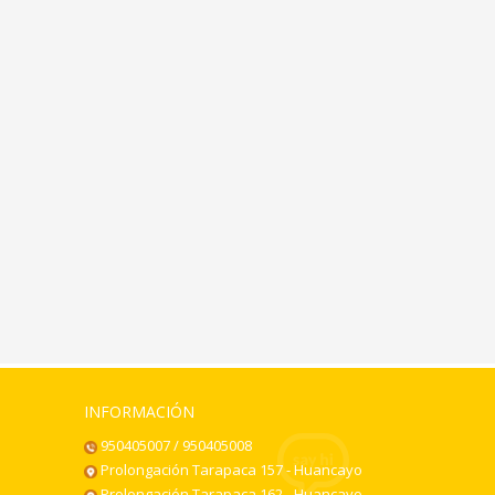
INFORMACIÓN
950405007 / 950405008
Prolongación Tarapaca 157 - Huancayo
Prolongación Tarapaca 162 - Huancayo