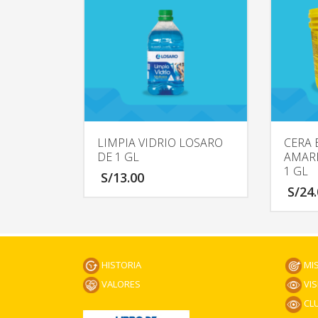
LIMPIA VIDRIO LOSARO
CERA 
DE 1 GL
AMARI
1 GL
S/
13.00
S/
24
HISTORIA
MI
VALORES
VIS
CLU