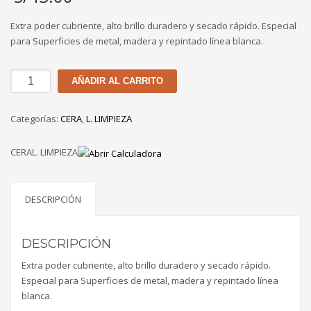
Extra poder cubriente, alto brillo duradero y secado rápido. Especial
para Superficies de metal, madera y repintado línea blanca.
CERA
AÑADIR AL CARRITO
EN
PASTA
Categorías:
CERA
,
L. LIMPIEZA
ROJO
TEKNO
CERAL. LIMPIEZA
DE
1
GL
cantidad
DESCRIPCIÓN
DESCRIPCIÓN
Extra poder cubriente, alto brillo duradero y secado rápido.
Especial para Superficies de metal, madera y repintado línea
blanca.