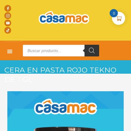
0
Products
search
HOME
PRODUCTOS
L. LIMPIEZA
CERA EN PASTA ROJO TEKNO DE 1 GL
CERA EN PASTA ROJO TEKNO
DE 1 GL