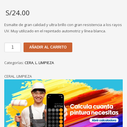
S/
24.00
Esmalte de gran calidad y ultra brillo con gran resistencia a los rayos
UV. Muy utilizado en el repintado automotriz y línea blanca.
CERA
AÑADIR AL CARRITO
EN
PASTA
Categorías:
CERA
,
L. LIMPIEZA
AMARILLO
PRINCIPE
CERAL. LIMPIEZA
DE
1
GL
cantidad