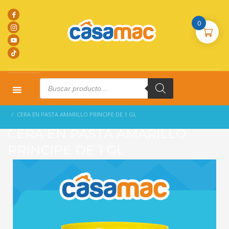
0
Products
search
HOME
PRODUCTOS
L. LIMPIEZA
CERA EN PASTA AMARILLO PRINCIPE DE 1 GL
CERA EN PASTA AMARILLO
PRINCIPE DE 1 GL