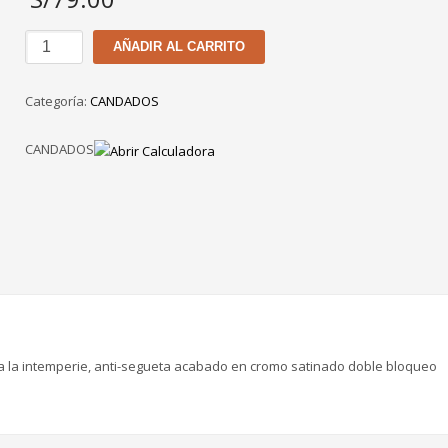
CANDADO
AÑADIR AL CARRITO
YALE
CROMADO
Categoría:
CANDADOS
70
MM
CANDADOS
cantidad
te a la intemperie, anti-segueta acabado en cromo satinado doble bloqueo