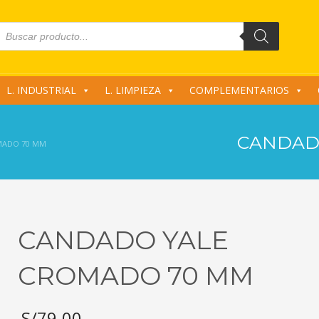
roducts
earch
L. INDUSTRIAL
L. LIMPIEZA
COMPLEMENTARIOS
CANDAD
MADO 70 MM
CANDADO YALE
CROMADO 70 MM
S/
79.00