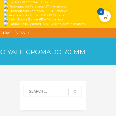
950405007 / 950405008
Prolongación Tarapaca 157 - Huancayo
Prolongación Tarapaca 162 - Huancayo
0
Avenida Julio Sumar 250 - El Tambo
Jirón Simón Bolívar 615 – Pilcomayo
Parque Zoila Amoretti 507 (Oficina Administrativa)
OTRAS LÍNEAS
O YALE CROMADO 70 MM