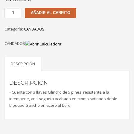
CANDADO
AÑADIR AL CARRITO
YALE
CROMADO
Categoría:
CANDADOS
60
MM
CANDADOS
cantidad
DESCRIPCIÓN
DESCRIPCIÓN
• Cuenta con 3 llaves Cilindro de 5 pines, resistente a la
intemperie, anti-segueta acabado en cromo satinado doble
bloqueo Gancho en acero al boro.