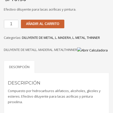
Efectivo diluyente para lacas acrílicas y pintura.
THINNER
AÑADIR AL CARRITO
ACRÍLICO
TORRES
Categorías:
DILUYENTE DE METAL
,
L. MADERA
,
L. METAL
,
THINNER
DE
3
DILUYENTE DE METALL. MADERAL. METALTHINNER
LT
cantidad
DESCRIPCIÓN
DESCRIPCIÓN
Compuesto por hidrocarburos alifaticos, alcoholes, glicoles y
esteres. Efectivo diluyente para lacas acrílicas y pintura
piroxilina.