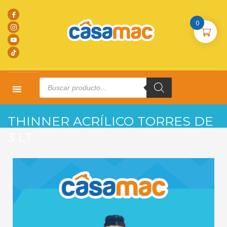
0
Products
search
HOME
PRODUCTOS
L. MADERA
THINNER ACRÍLICO TORRES DE 3 LT
THINNER ACRÍLICO TORRES DE
3 LT