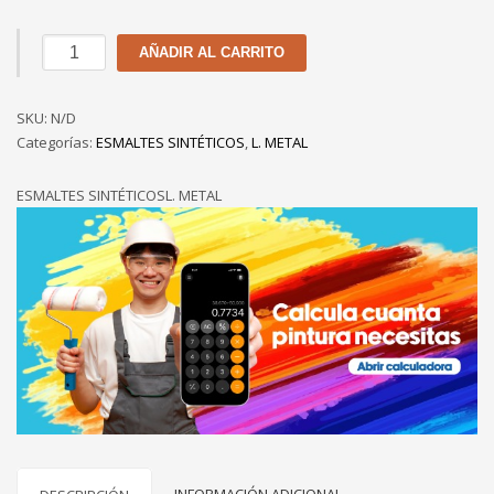
ESMALTE
AÑADIR AL CARRITO
SINTÉTICO
ÓLEO
SKU:
MATE
N/D
Categorías:
PATO
ESMALTES SINTÉTICOS
,
L. METAL
cantidad
ESMALTES SINTÉTICOSL. METAL