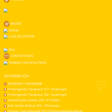
la
página
de
producto
MISIÓN
VISIÓN
CLUB DEL PINTOR
TIPS
CONTÁCTANOS
TRABAJA CON NOSOTROS
INFORMACIÓN
950405007 / 950405008
Prolongación Tarapaca 157 - Huancayo
Prolongación Tarapaca 162 - Huancayo
Avenida Julio Sumar 250 - El Tambo
Jirón Simón Bolívar 615 - Pilcomayo
Parque Zoila Amoretti 507 (Oficina Administrativa)