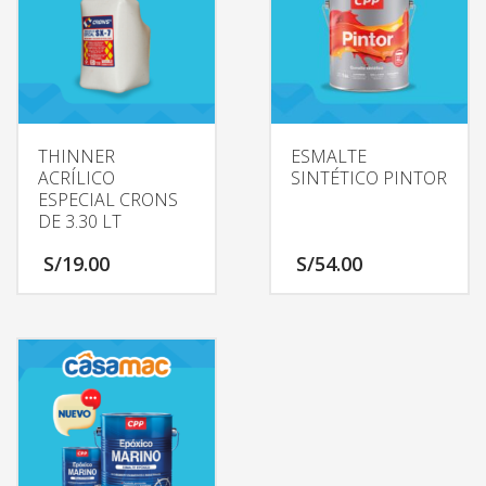
THINNER
ESMALTE
ACRÍLICO
SINTÉTICO PINTOR
ESPECIAL CRONS
DE 3.30 LT
S/
19.00
S/
54.00
Este
producto
tiene
múltiples
variantes.
Las
opciones
se