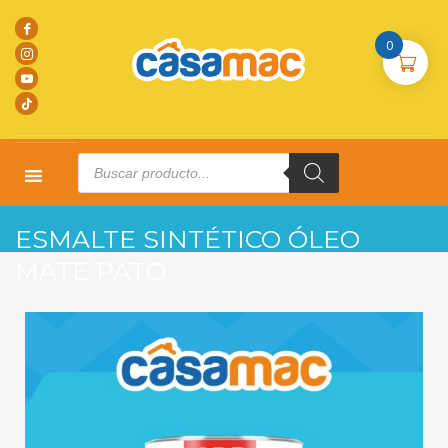
0
Products
search
HOME
PRODUCTOS
L. METAL
ESMALTE SINTÉTICO ÓLEO MATE PATO
ESMALTE SINTÉTICO ÓLEO
MATE PATO