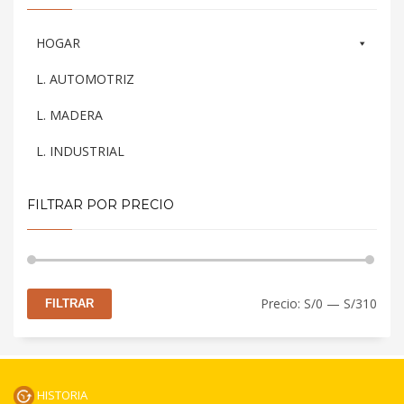
HOGAR
L. AUTOMOTRIZ
L. MADERA
L. INDUSTRIAL
FILTRAR POR PRECIO
Prec
Prec
Precio:
S/0
—
S/310
FILTRAR
mín
máx
HISTORIA