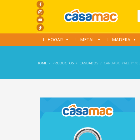
P
s
L. HOGAR
L. METAL
L. MADERA
HOME
PRODUCTOS
CANDADOS
CANDADO YALE Y110 