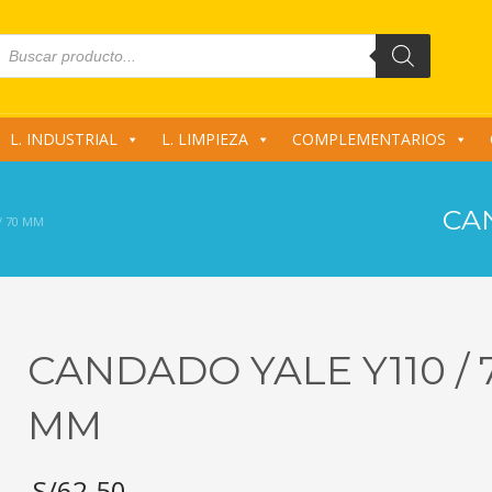
roducts
earch
L. INDUSTRIAL
L. LIMPIEZA
COMPLEMENTARIOS
CA
/ 70 MM
CANDADO YALE Y110 / 
MM
S/
62.50