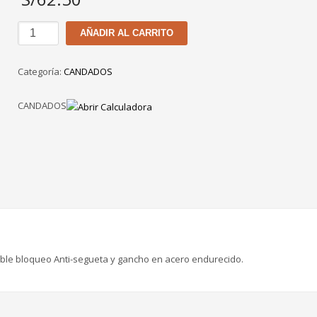
CANDADO
AÑADIR AL CARRITO
YALE
Y110
Categoría:
CANDADOS
/
70
CANDADOS
MM
cantidad
oble bloqueo Anti-segueta y gancho en acero endurecido.