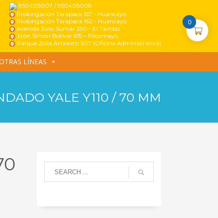
950405007 / 950405008
Prolongación Tarapaca 157 - Huancayo
Prolongación Tarapaca 162 - Huancayo
0
Avenida Julio Sumar 250 - El Tambo
Jirón Simón Bolívar 615 – Pilcomayo
Parque Zoila Amoretti 507 (Oficina Administrativa)
OTRAS LÍNEAS
NDADO YALE Y110 / 70 MM
70