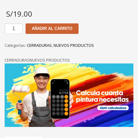
S/
19.00
BISAGRA
AÑADIR AL CARRITO
YALE
BLISTER
Categorías:
CERRADURAS
,
NUEVOS PRODUCTOS
3.5X3.5
2.2MM
CERRADURASNUEVOS PRODUCTOS
ACERO
cantidad