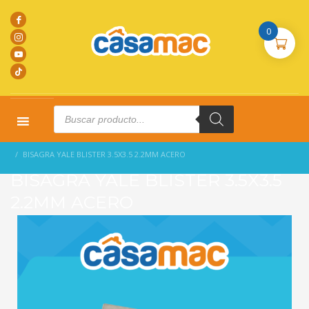
0
Products
search
HOME
PRODUCTOS
CERRADURAS
BISAGRA YALE BLISTER 3.5X3.5 2.2MM ACERO
BISAGRA YALE BLISTER 3.5X3.5
2.2MM ACERO