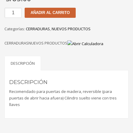
CERRADURA
AÑADIR AL CARRITO
YALE
RIM
Categorías:
CERRADURAS
,
NUEVOS PRODUCTOS
LOCK
1050
CERRADURASNUEVOS PRODUCTOS
RH
cantidad
DESCRIPCIÓN
DESCRIPCIÓN
Recomendado para puertas de madera, reversible (para
puertas de abrir hacia afuera) Cilindro suelto viene con tres
llaves