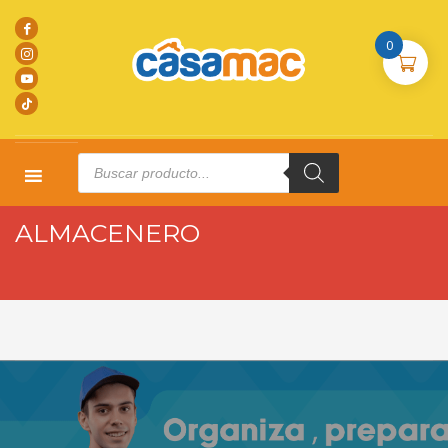
0
Products
search
HOME
TRABAJA CON NOSOTROS
ALMACENERO
ALMACENERO