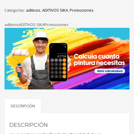
DE
Categorías:
aditivos
,
ADITIVOS SIKA
,
Promociones
30
KG
aditivosADITIVOS SIKAPromociones
cantidad
DESCRIPCIÓN
DESCRIPCIÓN