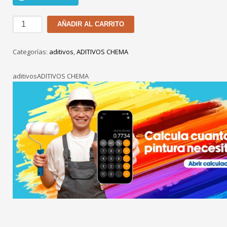
CHEMA
AÑADIR AL CARRITO
1
LÍQUIDO
Categorías:
aditivos
,
ADITIVOS CHEMA
DE
1GL
aditivosADITIVOS CHEMA
cantidad