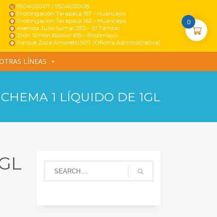
950405007 / 950405008
Prolongación Tarapaca 157 - Huancayo
Prolongación Tarapaca 162 - Huancayo
0
Avenida Julio Sumar 250 - El Tambo
Jirón Simón Bolívar 615 – Pilcomayo
Parque Zoila Amoretti 507 (Oficina Administrativa)
OTRAS LÍNEAS
CHEMA 1 LÍQUIDO DE 1GL
1GL