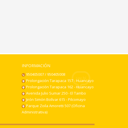
INFORMACIÓN
950405007 / 950405008
Prolongación Tarapaca 157 - Huancayo
Prolongación Tarapaca 162 - Huancayo
Avenida Julio Sumar 250 - El Tambo
Jirón Simón Bolívar 615 - Pilcomayo
Parque Zoila Amoretti 507 (Oficina
Administrativa)