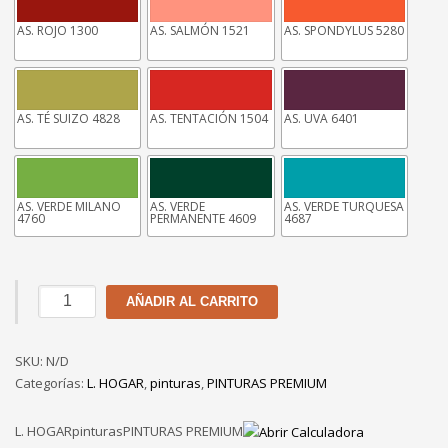
AS. ROJO 1300
AS. SALMÓN 1521
AS. SPONDYLUS 5280
AS. TÉ SUIZO 4828
AS. TENTACIÓN 1504
AS. UVA 6401
AS. VERDE MILANO
AS. VERDE
AS. VERDE TURQUESA
4760
PERMANENTE 4609
4687
Látex
AÑADIR AL CARRITO
Satinado
American
SKU:
Colors
N/D
Categorías:
de
L. HOGAR
,
pinturas
,
PINTURAS PREMIUM
1
gl
L. HOGARpinturasPINTURAS PREMIUM