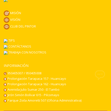
de
producto
MISIÓN
VISIÓN
CLUB DEL PINTOR
TIPS
CONTÁCTANOS
TRABAJA CON NOSOTROS
INFORMACIÓN
950405007 / 950405008
Prolongación Tarapaca 157 - Huancayo
Prolongación Tarapaca 162 - Huancayo
Avenida Julio Sumar 250 - El Tambo
Jirón Simón Bolívar 615 - Pilcomayo
Parque Zoila Amoretti 507 (Oficina Administrativa)