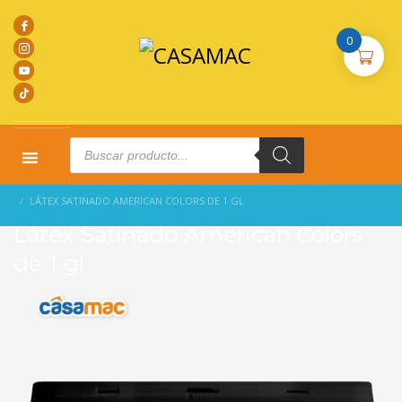
0
Products
search
HOME
PRODUCTOS
PINTURAS
LÁTEX SATINADO AMERICAN COLORS DE 1 GL
Látex Satinado American Colors
de 1 gl