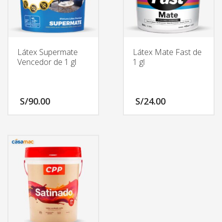
Látex Supermate
Látex Mate Fast de
Vencedor de 1 gl
1 gl
S/
90.00
S/
24.00
Este
Este
producto
producto
tiene
tiene
múltiples
múltiples
variantes.
variantes.
Las
Las
opciones
opciones
se
se
pueden
pueden
elegir
elegir