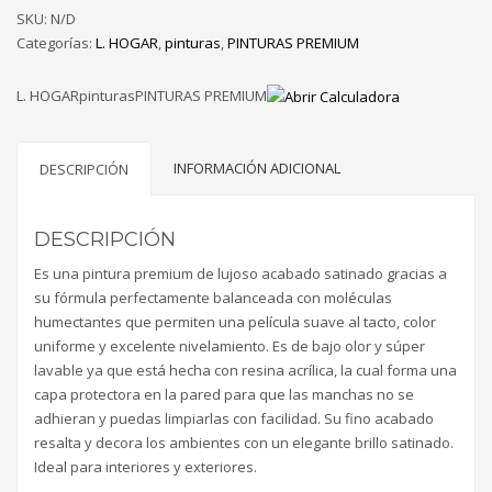
SKU:
Colors
N/D
Categorías:
de
L. HOGAR
,
pinturas
,
PINTURAS PREMIUM
4
gl
L. HOGARpinturasPINTURAS PREMIUM
cantidad
INFORMACIÓN ADICIONAL
DESCRIPCIÓN
DESCRIPCIÓN
Es una pintura premium de lujoso acabado satinado gracias a
su fórmula perfectamente balanceada con moléculas
humectantes que permiten una película suave al tacto, color
uniforme y excelente nivelamiento. Es de bajo olor y súper
lavable ya que está hecha con resina acrílica, la cual forma una
capa protectora en la pared para que las manchas no se
adhieran y puedas limpiarlas con facilidad. Su fino acabado
resalta y decora los ambientes con un elegante brillo satinado.
Ideal para interiores y exteriores.