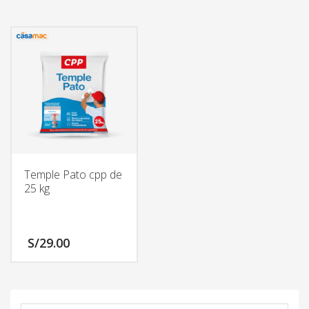
Este
producto
tiene
múltiples
variantes.
Las
opciones
se
pueden
elegir
en
Temple Pato cpp de
la
25 kg
página
de
producto
S/
29.00