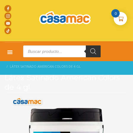
0
Products
search
HOME
PRODUCTOS
PINTURAS
LÁTEX SATINADO AMERICAN COLORS DE 4 GL
Látex Satinado American Colors
de 4 gl