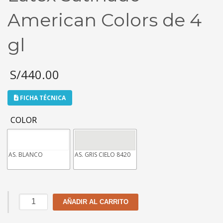
American Colors de 4
gl
S/
440.00
FICHA TÉCNICA
COLOR
AS. BLANCO
AS. GRIS CIELO 8420
Látex
AÑADIR AL CARRITO
Satinado
American