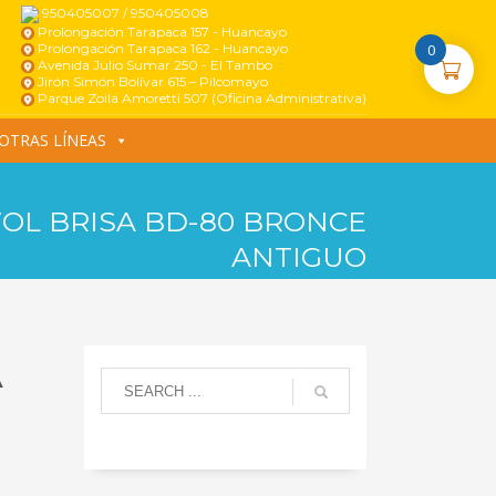
950405007 / 950405008
Prolongación Tarapaca 157 - Huancayo
Prolongación Tarapaca 162 - Huancayo
0
Avenida Julio Sumar 250 - El Tambo
Jirón Simón Bolívar 615 – Pilcomayo
Parque Zoila Amoretti 507 (Oficina Administrativa)
OTRAS LÍNEAS
OL BRISA BD-80 BRONCE
ANTIGUO
A