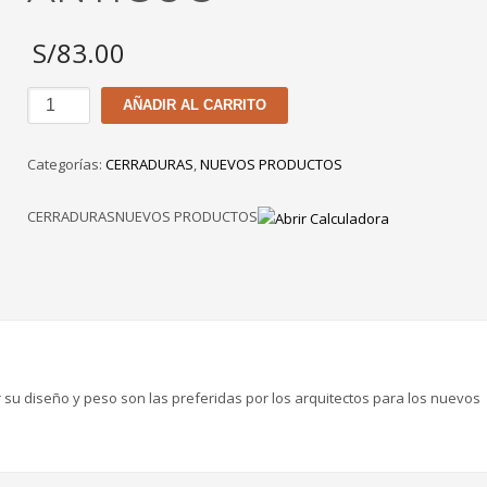
S/
83.00
MANIJA
AÑADIR AL CARRITO
CANTOL
BRISA
Categorías:
CERRADURAS
,
NUEVOS PRODUCTOS
BD-
80
CERRADURASNUEVOS PRODUCTOS
BRONCE
ANTIGUO
cantidad
su diseño y peso son las preferidas por los arquitectos para los nuevos