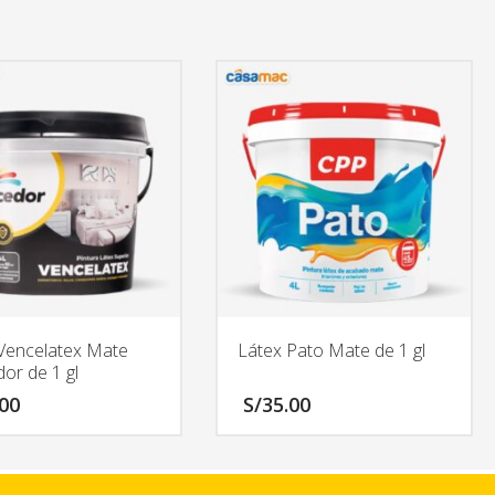
Vencelatex Mate
Látex Pato Mate de 1 gl
or de 1 gl
.00
S/
35.00
Este
producto