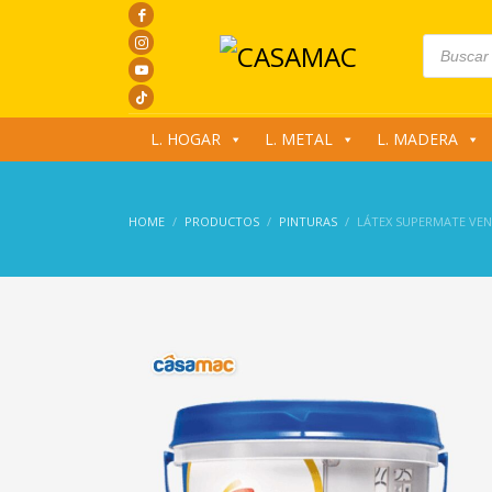
Products
search
L. HOGAR
L. METAL
L. MADERA
HOME
PRODUCTOS
PINTURAS
LÁTEX SUPERMATE VEN