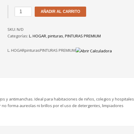
Látex
AÑADIR AL CARRITO
Supermate
Vencedor
SKU:
de
N/D
Categorías:
1
L. HOGAR
,
pinturas
,
PINTURAS PREMIUM
gl
cantidad
L. HOGARpinturasPINTURAS PREMIUM
gos y antimanchas. Ideal para habitaciones de niños, colegios y hospitales
ar no forma aureolas ni brillos por el uso de detergentes, limpiadores