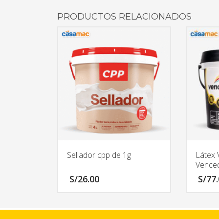
PRODUCTOS RELACIONADOS
Sellador cpp de 1g
Látex 
Venced
S/
26.00
S/
77
Este
producto