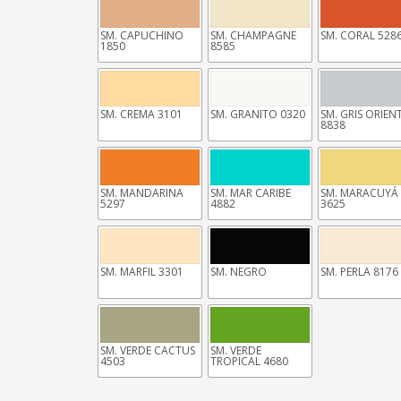
SM. CAPUCHINO
SM. CHAMPAGNE
SM. CORAL 528
1850
8585
SM. CREMA 3101
SM. GRANITO 0320
SM. GRIS ORIEN
8838
SM. MANDARINA
SM. MAR CARIBE
SM. MARACUYÁ
5297
4882
3625
SM. MARFIL 3301
SM. NEGRO
SM. PERLA 8176
SM. VERDE CACTUS
SM. VERDE
4503
TROPICAL 4680