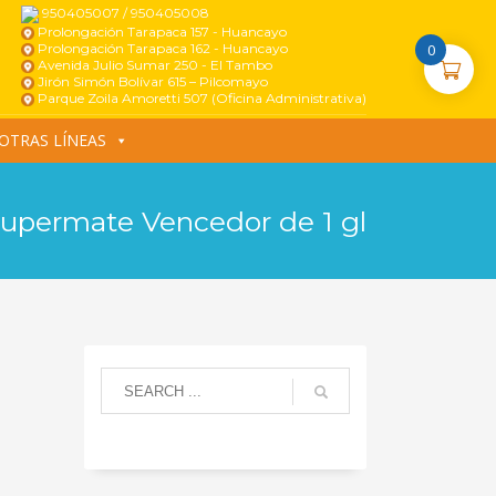
950405007 / 950405008
Prolongación Tarapaca 157 - Huancayo
Prolongación Tarapaca 162 - Huancayo
0
Avenida Julio Sumar 250 - El Tambo
Jirón Simón Bolívar 615 – Pilcomayo
Parque Zoila Amoretti 507 (Oficina Administrativa)
OTRAS LÍNEAS
Supermate Vencedor de 1 gl