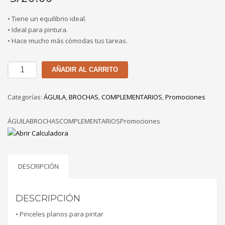
• Tiene un equilibrio ideal.
• Ideal para pintura.
• Hace mucho más cómodas tus tareas.
JUEGO
AÑADIR AL CARRITO
DE
BROCHAS
Categorías:
ÁGUILA
,
BROCHAS
,
COMPLEMENTARIOS
,
Promociones
POR
3
ÁGUILABROCHASCOMPLEMENTARIOSPromociones
UND
cantidad
DESCRIPCIÓN
DESCRIPCIÓN
• Pinceles planos para pintar