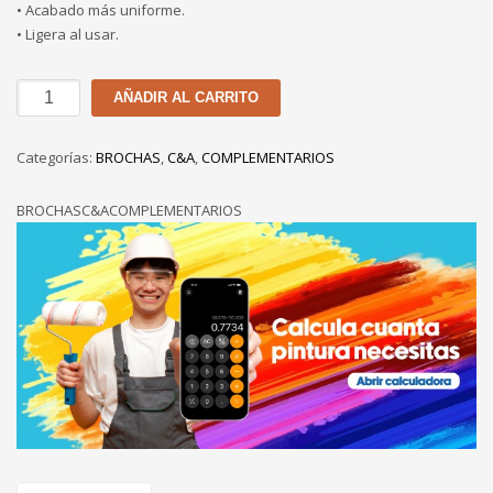
• Acabado más uniforme.
• Ligera al usar.
BROCHA
AÑADIR AL CARRITO
C&A
DE
Categorías:
BROCHAS
,
C&A
,
COMPLEMENTARIOS
2"
cantidad
BROCHASC&ACOMPLEMENTARIOS