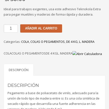
Ideal para trabajos exigentes, usa este adhesivo Teknokola Extra
para pegar muebles y maderas de forma rápida y duradera.
COLA
AÑADIR AL CARRITO
SINTÉTICA
EXTRA
Categorías:
COLA
,
COLAS O PEGAMENTOS
,
DE 4 KG
,
L. MADERA
TEKNO
DE
COLACOLAS O PEGAMENTOSDE 4 KGL. MADERA
4Kg
cantidad
DESCRIPCIÓN
DESCRIPCIÓN
Pegamento a base de poliacetato de vinilo, adecuado para la
unión de todo tipo de madera entre si. Es una cola sintética de
secado rápido que desarrolla una fuerte adherencia en las
uniones de madera. 1 kilo rinde 5 m2.