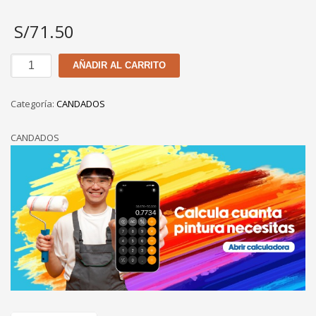
S/
71.50
CANDADO
AÑADIR AL CARRITO
YALE
RETANGULAR
Categoría:
CANDADOS
114
-
CANDADOS
80
MM
cantidad