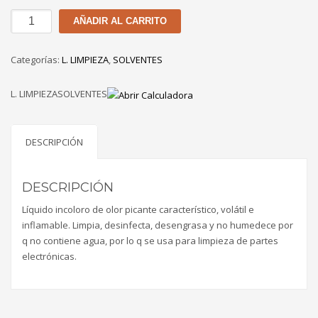
ALCOHOL
AÑADIR AL CARRITO
ISOPROPÍLICO
DE
Categorías:
L. LIMPIEZA
,
SOLVENTES
1
GL
L. LIMPIEZASOLVENTES
cantidad
DESCRIPCIÓN
DESCRIPCIÓN
Líquido incoloro de olor picante característico, volátil e
inflamable. Limpia, desinfecta, desengrasa y no humedece por
q no contiene agua, por lo q se usa para limpieza de partes
electrónicas.