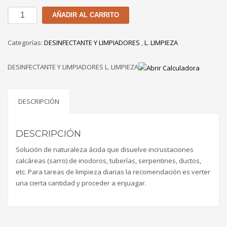
QUITA
AÑADIR AL CARRITO
SARRO
LOSARO
Categorías:
DESINFECTANTE Y LIMPIADORES
,
L. LIMPIEZA
DE
1
DESINFECTANTE Y LIMPIADORES L. LIMPIEZA
GL
cantidad
DESCRIPCIÓN
DESCRIPCIÓN
Solución de naturaleza ácida que disuelve incrustaciones
calcáreas (sarro) de inodoros, tuberías, serpentines, ductos,
etc. Para tareas de limpieza diarias la recomendación es verter
una cierta cantidad y proceder a enjuagar.