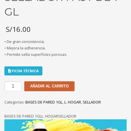
GL
S/
16.00
• De gran consistencia.
• Mejora la adherencia.
• Permite sella superficies porosas.
FICHA TÉCNICA
SELLADOR
AÑADIR AL CARRITO
FAST
DE
Categorías:
BASES DE PARED 1GL
,
L. HOGAR
,
SELLADOR
1
GL
BASES DE PARED 1GLL. HOGARSELLADOR
cantidad