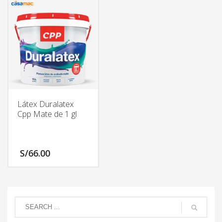
tiene
múltiples
variantes.
Las
opciones
se
pueden
elegir
en
Látex Duralatex
la
Cpp Mate de 1 gl
página
de
producto
S/
66.00
Este
producto
tiene
múltiples
variantes.