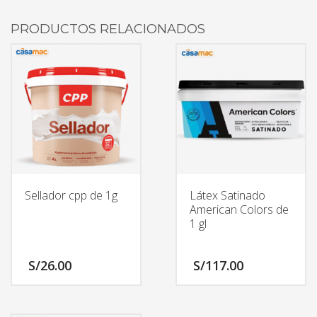
PRODUCTOS RELACIONADOS
Sellador cpp de 1g
Látex Satinado
American Colors de
1 gl
S/
26.00
S/
117.00
Este
producto