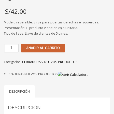
S/
42.00
Modelo reversible. Sirve para puertas derechas e izquierdas.
Presentación: El producto viene en caja unitaria.
Tipo de llave: Llave de dientes de 5 pines.
PERILLA
AÑADIR AL CARRITO
CANTOL
BL-
Categorías:
CERRADURAS
,
NUEVOS PRODUCTOS
60
BRONCE
CERRADURASNUEVOS PRODUCTOS
QUEMADO
cantidad
DESCRIPCIÓN
DESCRIPCIÓN