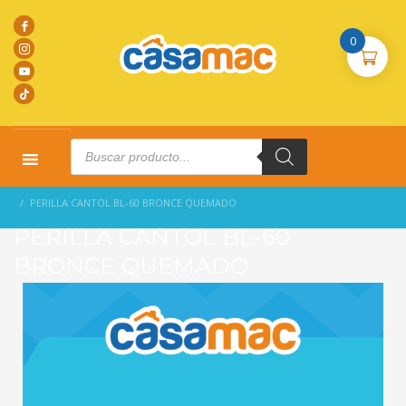
0
Products
search
HOME
PRODUCTOS
CERRADURAS
PERILLA CANTOL BL-60 BRONCE QUEMADO
PERILLA CANTOL BL-60
BRONCE QUEMADO