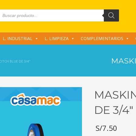
roducts
earch
L. INDUSTRIAL
L. LIMPIEZA
COMPLEMENTARIOS
MASKI
OTCH BLUE DE 3/4″
MASKI
DE 3/4″
S/
7.50