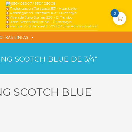
950405007 / 950405008
Prolongación Tarapaca 157 - Huancayo
Prolongación Tarapaca 162 - Huancayo
0
Avenida Julio Sumar 250 - El Tambo
Jirón Simón Bolívar 615 – Pilcomayo
Parque Zoila Amoretti 507 (Oficina Administrativa)
OTRAS LÍNEAS
NG SCOTCH BLUE DE 3/4″
NG SCOTCH BLUE