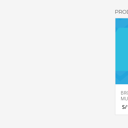
PRO
BR
MU
S/