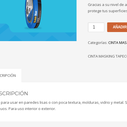
Gracias a su nivel de 
protege tus superficie
MASKING
AÑADIR
SCOTCH
BLUE
Categorías:
CINTA MAS
DE
3/4"
CINTA MASKING TAPE
cantidad
CRIPCIÓN
SCRIPCIÓN
l para usar en paredes lisas o con poca textura, molduras, vidrio y metal
uos. Para uso interior o exterior.