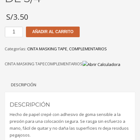
S/
3.50
MASKING
AÑADIR AL CARRITO
PEGAFAN
DE
Categorías:
CINTA MASKING TAPE
,
COMPLEMENTARIOS
3/4"
cantidad
CINTA MASKING TAPECOMPLEMENTARIOS
DESCRIPCIÓN
DESCRIPCIÓN
Hecho de papel crepé con adhesivo de goma sensible a la
presión para una colocación segura. Se rasga sin esfuerzo a
mano, fácil de quitar y no daña las superficies ni deja residuos
pegajosos.