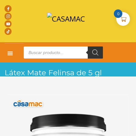
0
Products
search
HOME
PRODUCTOS
PINTURAS
LÁTEX MATE FELINSA DE 5 GL
Látex Mate Felinsa de 5 gl