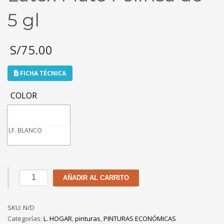
5 gl
S/
75.00
FICHA TÉCNICA
COLOR
LF. BLANCO
Látex
AÑADIR AL CARRITO
Mate
Felinsa
SKU:
de
N/D
Categorías:
5
L. HOGAR
,
pinturas
,
PINTURAS ECONÓMICAS