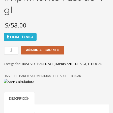
gl
S/
58.00
FICHA TÉCNICA
Imprimante
AÑADIR AL CARRITO
Fast
de
Categorías:
BASES DE PARED 5GL
,
IMPRIMANTE DE 5 GL
,
L. HOGAR
4
gl
BASES DE PARED 5GLIMPRIMANTE DE 5 GLL. HOGAR
cantidad
DESCRIPCIÓN