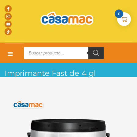
0
Products
search
HOME
PRODUCTOS
BASES DE PARED 5GL
IMPRIMANTE FAST DE 4 GL
Imprimante Fast de 4 gl