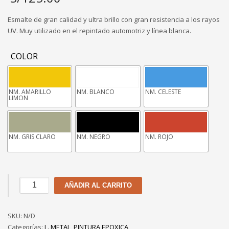
Esmalte de gran calidad y ultra brillo con gran resistencia a los rayos
UV. Muy utilizado en el repintado automotriz y línea blanca.
COLOR
NM. AMARILLO
NM. BLANCO
NM. CELESTE
LIMON
NM. GRIS CLARO
NM. NEGRO
NM. ROJO
ESMALTE
AÑADIR AL CARRITO
EPOXICO
CPP
SKU:
cantidad
N/D
Categorías:
L. METAL
,
PINTURA EPOXICA