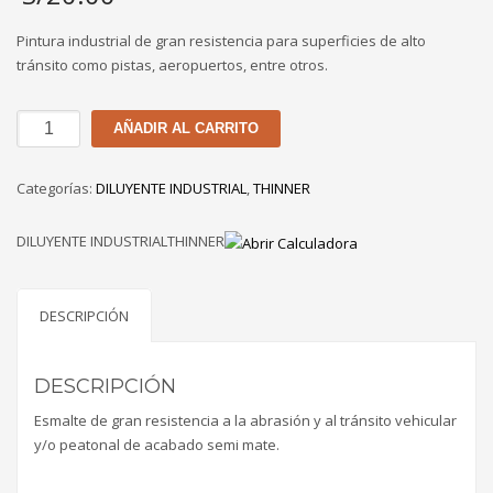
Pintura industrial de gran resistencia para superficies de alto
tránsito como pistas, aeropuertos, entre otros.
DILYENTE
AÑADIR AL CARRITO
TRAFICO
TORRES
Categorías:
DILUYENTE INDUSTRIAL
,
THINNER
DE
3
DILUYENTE INDUSTRIALTHINNER
LT
cantidad
DESCRIPCIÓN
DESCRIPCIÓN
Esmalte de gran resistencia a la abrasión y al tránsito vehicular
y/o peatonal de acabado semi mate.