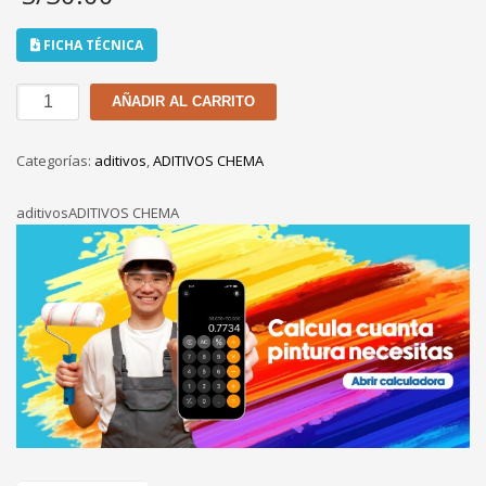
FICHA TÉCNICA
CHEMA
AÑADIR AL CARRITO
PRIMER
DE
Categorías:
aditivos
,
ADITIVOS CHEMA
1
LT
aditivosADITIVOS CHEMA
cantidad