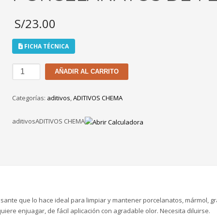
S/
23.00
FICHA TÉCNICA
CHEMA
AÑADIR AL CARRITO
CLEAN
LIMPIADOR
Categorías:
aditivos
,
ADITIVOS CHEMA
PORCELANATOS
DE
aditivosADITIVOS CHEMA
1
LT
cantidad
sante que lo hace ideal para limpiar y mantener porcelanatos, mármol, gr
equiere enjuagar, de fácil aplicación con agradable olor. Necesita diluirse.