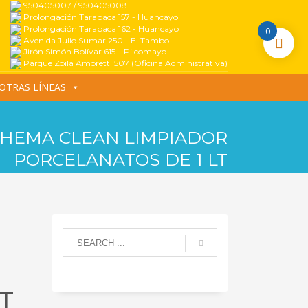
950405007 / 950405008
Prolongación Tarapaca 157 - Huancayo
Prolongación Tarapaca 162 - Huancayo
0
Avenida Julio Sumar 250 - El Tambo
Jirón Simón Bolívar 615 – Pilcomayo
Parque Zoila Amoretti 507 (Oficina Administrativa)
OTRAS LÍNEAS
HEMA CLEAN LIMPIADOR
PORCELANATOS DE 1 LT
T