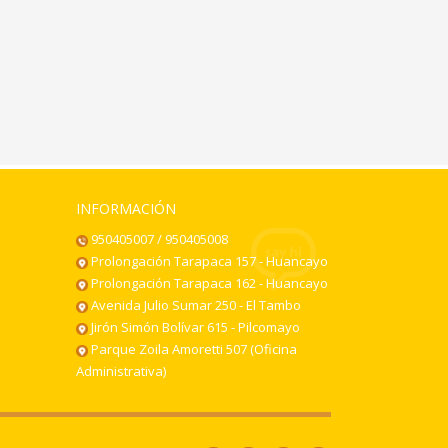
INFORMACIÓN
950405007 / 950405008
Prolongación Tarapaca 157 - Huancayo
Prolongación Tarapaca 162 - Huancayo
Avenida Julio Sumar 250 - El Tambo
Jirón Simón Bolívar 615 - Pilcomayo
Parque Zoila Amoretti 507 (Oficina
Administrativa)