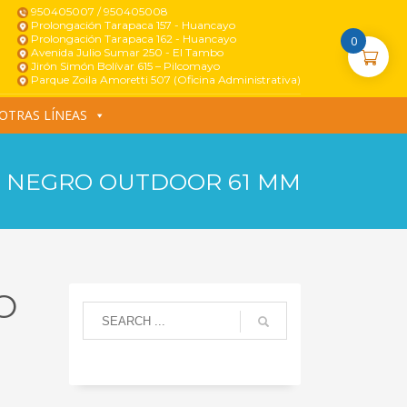
950405007 / 950405008
Prolongación Tarapaca 157 - Huancayo
Prolongación Tarapaca 162 - Huancayo
0
Avenida Julio Sumar 250 - El Tambo
Jirón Simón Bolívar 615 – Pilcomayo
Parque Zoila Amoretti 507 (Oficina Administrativa)
OTRAS LÍNEAS
 NEGRO OUTDOOR 61 MM
O