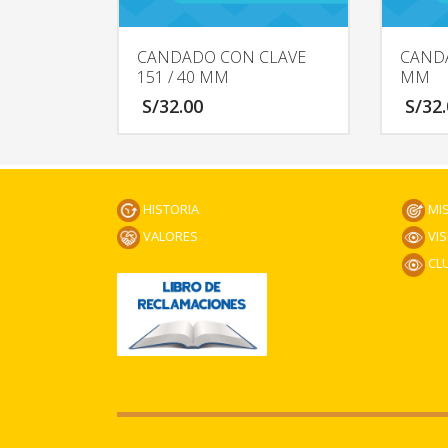
CANDADO CON CLAVE
CANDA
151 / 40 MM
MM
S/
32.00
S/
32
HISTORIA
MI
VALORES
VIS
CLU