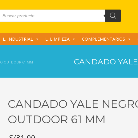
roducts
earch
L. INDUSTRIAL
L. LIMPIEZA
COMPLEMENTARIOS
CANDADO YALE
RO OUTDOOR 61 MM
CANDADO YALE NEGR
OUTDOOR 61 MM
S/
31.00