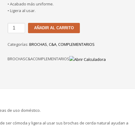
• Acabado más uniforme.
• Ligera al usar.
BROCHA
AÑADIR AL CARRITO
C&A
DE
Categorías:
BROCHAS
,
C&A
,
COMPLEMENTARIOS
2
1/2”
BROCHASC&ACOMPLEMENTARIOS
cantidad
neas de uso doméstico.
de ser cómoda y ligera al usar sus brochas de cerda natural ayudan a