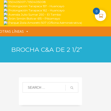
950405007 / 950405008
Prolongación Tarapaca 157 - Huancayo
Prolongación Tarapaca 162 - Huancayo
0
Avenida Julio Sumar 250 - El Tambo
Jirón Simón Bolívar 615 – Pilcomayo
Parque Zoila Amoretti 507 (Oficina Administrativa)
OTRAS LÍNEAS
BROCHA C&A DE 2 1/2”